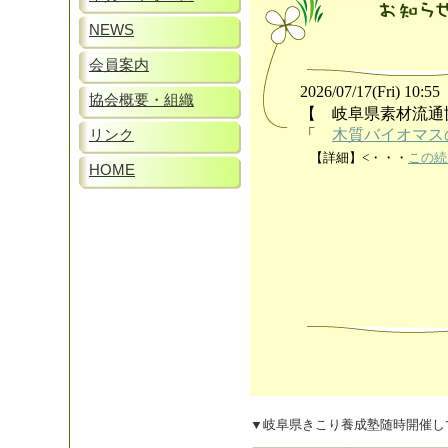
NEWS
会員案内
2026/07/17(Fri) 10:55
協会概要・組織
【 岐阜県素材流通
「
木質バイオマス
リンク
【詳細】
<・・・
この続
HOME
▼岐阜県きこり養成塾随時開催し