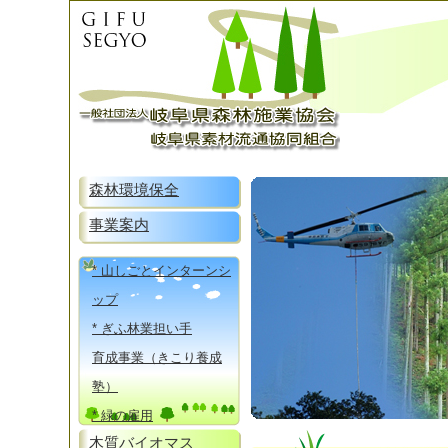
森林環境保全
事業案内
* 山しごとインターンシ
ップ
* ぎふ林業担い手
育成事業（きこり養成
塾）
* 緑の雇用
木質バイオマス